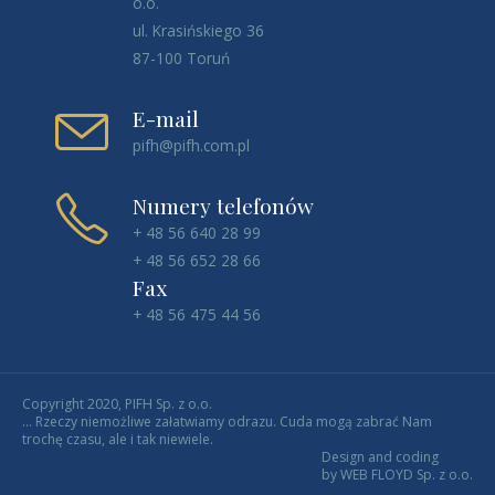
o.o.
ul. Krasińskiego 36
87-100 Toruń
E-mail
pifh@pifh.com.pl
Numery telefonów
+ 48 56 640 28 99
+ 48 56 652 28 66
Fax
+ 48 56 475 44 56
Copyright 2020, PIFH Sp. z o.o.
... Rzeczy niemożliwe załatwiamy odrazu. Cuda mogą zabrać Nam
trochę czasu, ale i tak niewiele.
Design and coding
by WEB FLOYD Sp. z o.o.