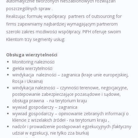
automatycznie tworzonych nieszablonowych rozwiązań
poszczególnych spraw .
Realizując formułę współpracy partners of outsourcing for
firms zapewniamy najbardziej wymagającym partnerom
szeroki zakres możliwości współpracy. PIFH oferuje swoim
Klientom trzy segmenty usług:
Obsługa wierzytelności
Monitoring należności
giełda wierzytelności
windykacja należności – zagranica (kraje unie europejskiej,
Rosja i Ukraina)
windykacja należności – czynności terenowe, negocjacyjne,
postepowanie zabezpieczające pozasądowe i sądowe,
obsługa prawna - na terytorium kraju
wywiad gospodarczy – zagranica
wywiad gospodarczy – opiniowanie zebranych informacji o
kliencie z wszelakich źródeł - na terytorium kraju ,
nadzór i prowadzenie postępowań egzekucyjnych (faktyczny
udział w egzekucji, nie tylko zza biurka)